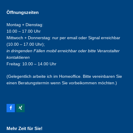
Öffnungszeiten
Montag + Dienstag:
10.00 – 17.00 Uhr
Mittwoch + Donnerstag: nur per email oder Signal erreichbar
(10.00 – 17.00 Uhr);
in dringenden Fällen mobil erreichbar oder bitte Veranstalter
kontaktieren
Freitag: 10.00 – 14.00 Uhr
(Gelegentlich arbeite ich im Homeoffice. Bitte vereinbaren Sie
einen Beratungstermin wenn Sie vorbeikommen möchten.)
F
X
a
i
c
n
e
g
b
Mehr Zeit für Sie!
o