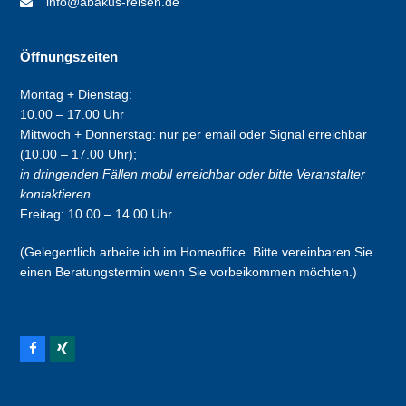
info@abakus-reisen.de
Öffnungszeiten
Montag + Dienstag:
10.00 – 17.00 Uhr
Mittwoch + Donnerstag: nur per email oder Signal erreichbar
(10.00 – 17.00 Uhr);
in dringenden Fällen mobil erreichbar oder bitte Veranstalter
kontaktieren
Freitag: 10.00 – 14.00 Uhr
(Gelegentlich arbeite ich im Homeoffice. Bitte vereinbaren Sie
einen Beratungstermin wenn Sie vorbeikommen möchten.)
F
X
a
i
c
n
e
g