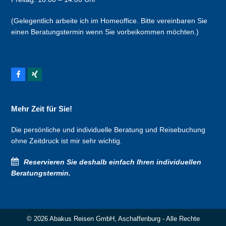
(Gelegentlich arbeite ich im Homeoffice. Bitte vereinbaren Sie
einen Beratungstermin wenn Sie vorbeikommen möchten.)
F
X
a
i
c
n
e
g
b
Mehr Zeit für Sie!
o
o
Die persönliche und individuelle Beratung und Reisebuchung
k
ohne Zeitdruck ist mir sehr wichtig.
Reservieren Sie deshalb einfach Ihren individuellen
Beratungstermin
.
© 2026
Abakus Reisen GmbH, Aschaffenburg
- Alle Rechte