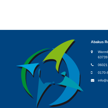
Abakus R
Wermb
63739
06021
0170-8
info@